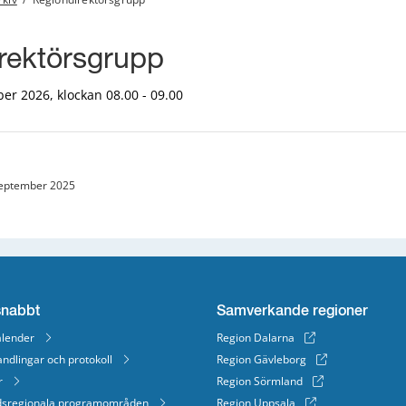
rektörsgrupp
er 2026, klockan 08.00 - 09.00
eptember 2025
snabbt
Samverkande regioner
lender
Region Dalarna
ndlingar och protokoll
Region Gävleborg
r
Region Sörmland
dsregionala programområden
Region Uppsala