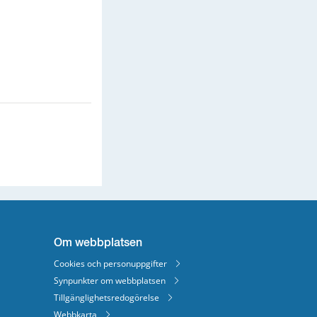
Om webbplatsen
Cookies och personuppgifter
Synpunkter om webbplatsen
Tillgänglighetsredogörelse
Webbkarta