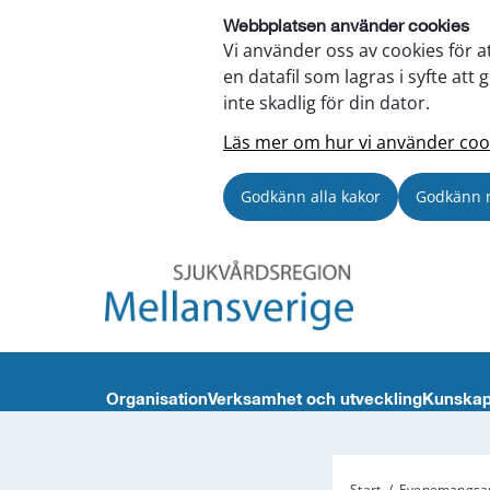
Webbplatsen använder cookies
Vi använder oss av cookies för a
en datafil som lagras i syfte a
inte skadlig för din dator.
Läs mer om hur vi använder coo
Godkänn alla kakor
Godkänn 
Organisation
Verksamhet och utveckling
Kunskap
Start
/
Evenemangsar