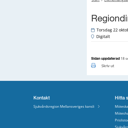
Regiondi
 Torsdag 22 oktob
 Digitalt
18 s
Sidan uppdaterad
Skriv ut
Kontakt
Hitta 
Sjukvårdsregion Mellansveriges kansli
Möteska
Mötesha
Prislisto
Sjukvår