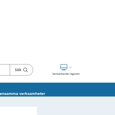
Sök
Visa våra andra webbplatser
Samverkande regioner
ensamma verksamheter