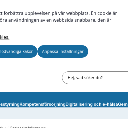
tt förbättra upplevelsen på vår webbplats. En cookie är
tt göra användningen av en webbsida snabbare, den är
kies.
nödvändiga kakor
Anpassa inställningar
Sök
sstyrning
Kompetensförsörjning
Digitalisering och e-hälsa
Gem
kiv
/
Regiondirektörsgrupp