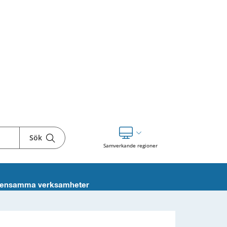
Sök
Visa våra andra webbplatser
Samverkande regioner
ensamma verksamheter