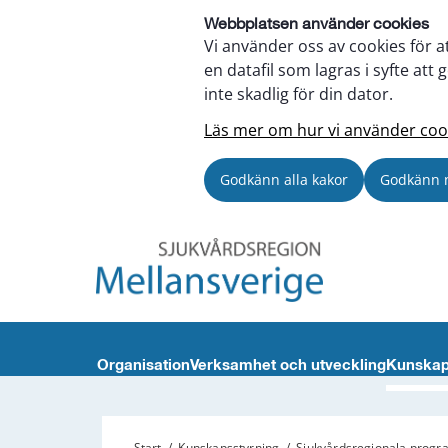
Webbplatsen använder cookies
Vi använder oss av cookies för a
en datafil som lagras i syfte a
inte skadlig för din dator.
Läs mer om hur vi använder coo
Godkänn alla kakor
Godkänn 
Organisation
Verksamhet och utveckling
Kunskap
Start
/
Kunskapsstyrning
/
Sjukvårdsregionala prog