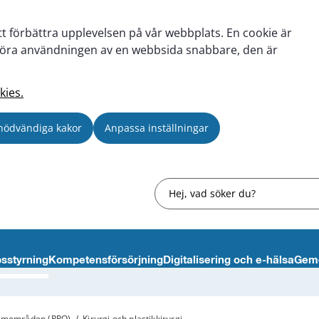
tt förbättra upplevelsen på vår webbplats. En cookie är
tt göra användningen av en webbsida snabbare, den är
kies.
nödvändiga kakor
Anpassa inställningar
Sök
sstyrning
Kompetensförsörjning
Digitalisering och e-hälsa
Gem
ramområden (RPO)
/
Kirurgi och plastikkirurgi