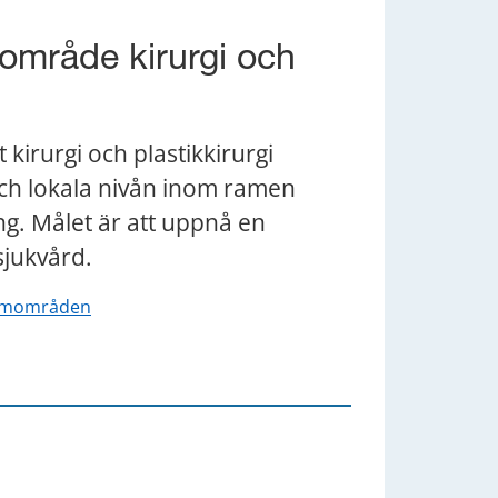
område kirurgi och 
rurgi och plastikkirurgi 
och lokala nivån inom ramen 
g. Målet är att uppnå en 
sjukvård.
ramområden