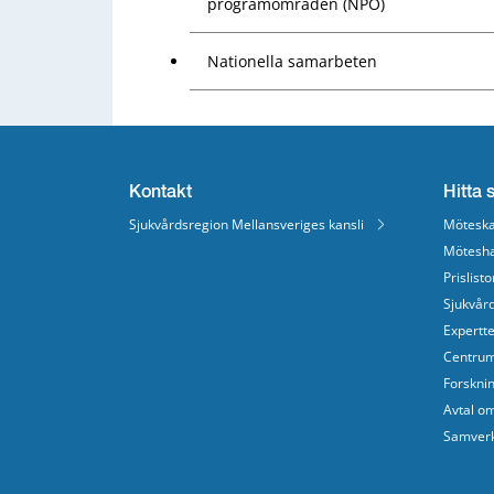
programområden (NPO)
Nationella samarbeten
Kontakt
Hitta 
Sjukvårdsregion Mellansveriges kansli
Möteska
Mötesha
Prislisto
Sjukvår
Expertt
Centrum
Forskni
Avtal o
Samver