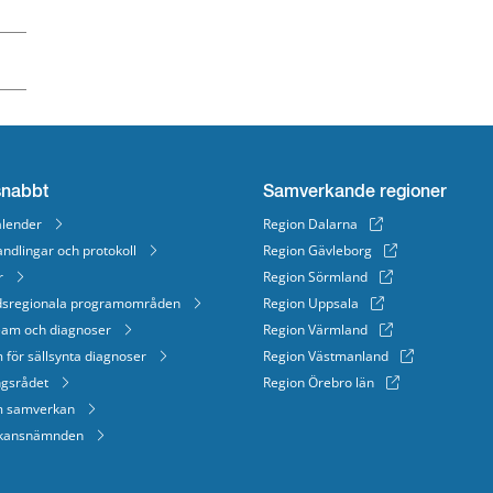
snabbt
Samverkande regioner
lender
Region Dalarna
ndlingar och protokoll
Region Gävleborg
r
Region Sörmland
dsregionala programområden
Region Uppsala
eam och diagnoser
Region Värmland
 för sällsynta diagnoser
Region Västmanland
ngsrådet
Region Örebro län
m samverkan
kansnämnden